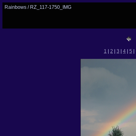
Rainbows / RZ_117-1750_IMG
1
|
2
|
3
|
4
|
5
|